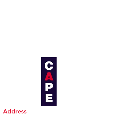
Address
CAPE INDUSTRIAL CO., LTD. (Head Office)
19 Soi Chaloem Phrakiat Rama 9 Soi 2,
Sukhumvit 103 Rd,. Nongbon, Pravet,